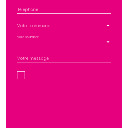
Téléphone
Votre commune
Vous souhaitez
-
Votre message
J'accepte le traitement de mes données
personnelles conformément au RGPD. Si
vous ne souhaitez pas faire l'objet de
prospection commerciale par voie
téléphonique, vous pouvez vous inscrire
gratuitement sur la liste d'opposition au
démarchage téléphonique, prévu par
l'article L223-1 du code de la
consommation, sur le site Internet