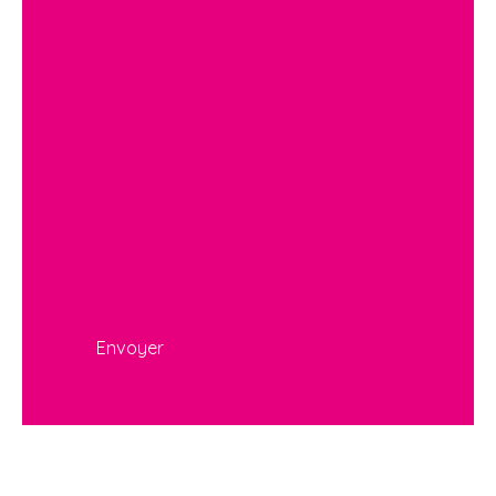
www.bloctel.gouv.fr ou par courrier
adressé à :
Société Worldline, Service Bloctel, CS
61311, 41013 BLOIS CEDEX.
Pour en savoir plus sur le traitement de
vos données personnelles, veuillez
consulter notre
politique de
confidentialité
.
Envoyer