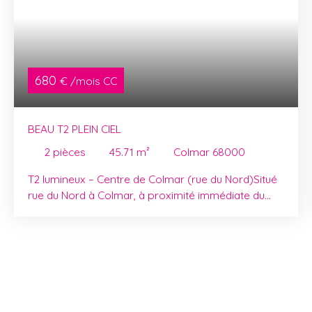
680
€ /mois CC
BEAU T2 PLEIN CIEL
2
pièces
45.71
m²
Colmar 68000
T2 lumineux – Centre de Colmar (rue du Nord)Situé
rue du Nord à Colmar, à proximité immédiate du
centre-ville, cet appartement 2 pièces de 46 m²
offre un cadre de vie agréable et fonctionnel. Au 5ᵉ
étage avec ascenseur d’un immeuble bien
entretenu, ce bien traversant se compose d’une
pièce de vie lumineuse, d’une chambre confortable,
ainsi que d’une cuisine indépendante, aménagée et
équipée. La salle de bains et les toilettes sont