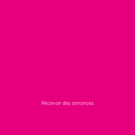
vous inscrire gratuitement sur la liste d'opposition
au démarchage téléphonique, prévu par l'article
L223-1 du code de la consommation, sur le site
Internet www.bloctel.gouv.fr ou par courrier
adressé à :
Société Worldline, Service Bloctel, CS 61311, 41013
BLOIS CEDEX.
Pour en savoir plus sur le traitement de vos
données personnelles, veuillez consulter notre
politique de confidentialité
.
Recevoir des annonces