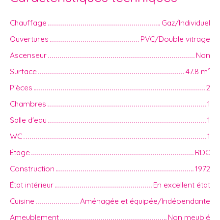
Chauffage
Gaz/Individuel
Ouvertures
PVC/Double vitrage
Ascenseur
Non
Surface
47.8
m²
Pièces
2
Chambres
1
Salle d'eau
1
WC
1
Étage
RDC
Construction
1972
État intérieur
En excellent état
Cuisine
Aménagée et équipée/Indépendante
Ameublement
Non meublé