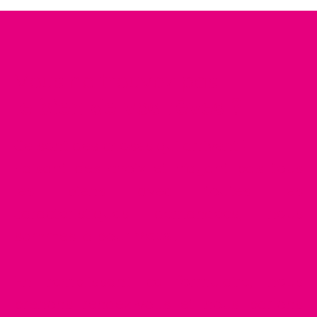
Vous ne trouvez pas
le bien de vos rêves ?
Ce sont des choses qui arrivent !
Faisant des choix et n'ayant pas tous
les biens avec toutes les
caractéristiques demandées, nous
sommes là pour
Vous
!
En remplissant ce formulaire, nous
prenons rendez-vous et nous parlons