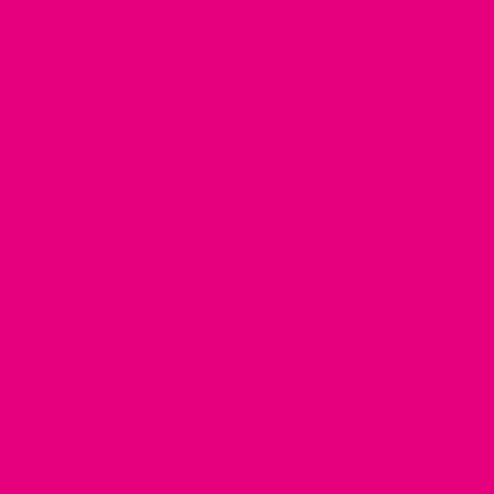
Location
Type de bien
Appartement
Localisation
Colmar 68000
Loyer max (€/mois)
Surface min (m²)
Pièces min
J'accepte le traitement de mes données
personnelles conformément au RGPD. Si vous ne
souhaitez pas faire l'objet de prospection
commerciale par voie téléphonique, vous pouvez