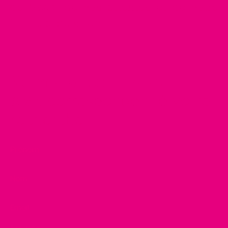
de
Vous,
de vos attentes et de votre
future acquisition.
Ne manquez plus aucun
bien
correspondant à votre
recherche !
Prénom
Nom
Email
Type d'offre