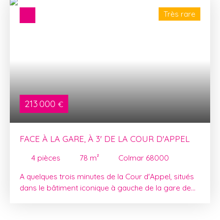
Très rare
213 000
€
FACE À LA GARE, À 3' DE LA COUR D'APPEL
4
pièces
78
m²
Colmar 68000
A quelques trois minutes de la Cour d'Appel, situés
dans le bâtiment iconique à gauche de la gare de
Colmar, ces bureaux offrent une visibilité idéale et
un emplacement stratégique pour toute activité