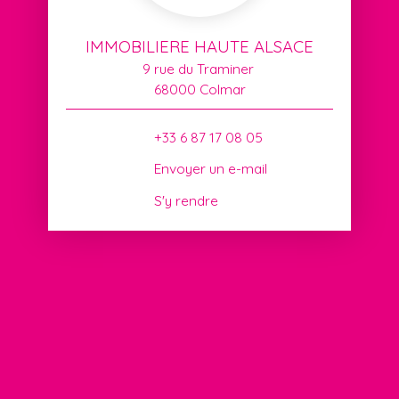
IMMOBILIERE HAUTE ALSACE
9 rue du Traminer
68000 Colmar
+33 6 87 17 08 05
Envoyer un e-mail
S'y rendre