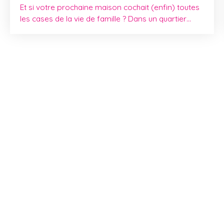
Et si votre prochaine maison cochait (enfin) toutes
les cases de la vie de famille ? Dans un quartier
résidentiel calme de Colmar, idéalement située face
à une école, cette maison exposée plein sud offre
un cadre de vie aussi pratique qu’agréable, où tout
a été pensé pour le confort du quotidien. Dès
l’entrée, on ressent une atmosphère chaleureuse.
Le salon-séjour, baigné de lumière, invite aux
moments partagés, tandis que la cuisine
aménagée et équipée prolonge naturellement cet
espace de vie. Elle s’ouvre directement sur une
grande terrasse à l’arrière, véritable cocon de
tranquillité, parfait pour les repas en famille ou les
longues soirées d’été. Le rez-de-chaussée propose
une vie de plain-pied recherchée : deux chambres,
une salle de bains et des toilettes séparées — un
vrai atout pour concilier confort et praticité. À
l’étage, une chambre supplémentaire permet
d’imaginer une suite parentale, un espace ado ou