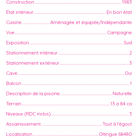
Construction
1983
État intérieur
En bon état
Cuisine
Aménagée et équipée/Indépendante
Vue
Campagne
Exposition
Sud
Stationnement intérieur
2
Stationnement extérieur
3
Cave
Oui
Balcon
1
Description de la piscine
Naturelle
Terrain
13 a 84 ca
Niveaux (RDC inclus)
3
Assainissement
Tout à l'égout
Localisation
Oltingue 68480