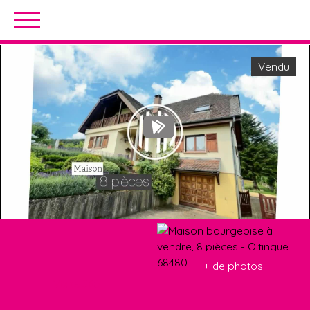
Accueil
Acheter
Louer
Estimation
Vendu
Estimation
+ de photos
Visite 360